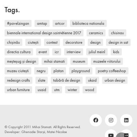
Tags.
#pavelzingan
amtap
artcor
biblioteca nationala
biennale international design saint-étienne 2017
ceramics
chisinau
chișinău
ciutești
contest
decorstore
design
design in sat
directia cultura
event
icr
interview
juliul meinl
kids
meșteșug și design
mihai stamati
museum
muzeele viitorului
muzeu ciutești
negru
platan
playground
poetry coffeeshop
redesign crafts
slate
tabără de design
ukaid
urban design
urban furniture
usaid
utm
winter
wood
© Copyright 2011 Mihai Stamati. All Rights Reserved.
Developer: Ghenadie Starșii, Matei Nicolae