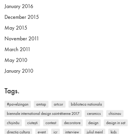
January 2016
December 2015
May 2015
November 2011
March 2011
May 2010
January 2010
Tags.
#pavelzingan
amtap
artcor
biblioteca nationala
biennale international design saint-étienne 2017
ceramics
chisinau
chișinău
ciutești
contest
decorstore
design
design in sat
directia cultura
event
icr
interview
juliul meinl
kids