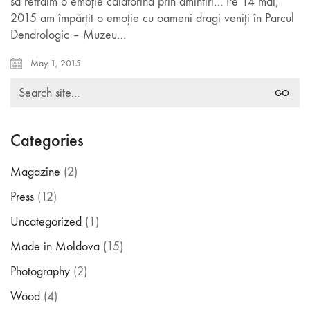
să retrăim o emoție călătorind prin amintiri… Pe 14 mai,
2015 am împărțit o emoție cu oameni dragi veniți în Parcul
Dendrologic – Muzeu…
May 1, 2015
Search
Made in Moldova
for:
Categories
Magazine
(2)
Press
(12)
Uncategorized
(1)
Made in Moldova
(15)
Photography
(2)
Wood
(4)