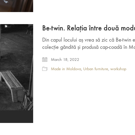
Be-twin. Relația între două mod
Din capul locului aș vrea să zic că Be-twin 
colecție gândită și produsă cap-coadă în M
March 18, 2022
Made in Moldova
,
Urban furniture
,
workshop