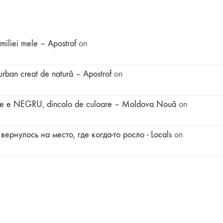
amiliei mele – Apostrof
on
r urban creat de natură – Apostrof
on
tot ce e NEGRU, dincolo de culoare – Moldova Nouă
on
вернулось на место, где когда-то росло - Locals
on