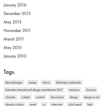
January 2016
December 2015
May 2015
November 2011
March 2011
May 2010
January 2010
Tags.
#pavelzingan
amtap
artcor
biblioteca nationala
biennale international design saint-étienne 2017
ceramics
chisinau
chișinău
ciutești
contest
decorstore
design
design in sat
directia cultura
event
icr
interview
juliul meinl
kids