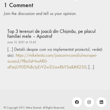
1 Comment
Join the discussion and tell us your opinion.
Top 3 terenuri de joacă din Chișinău, pe placul
familiei mele – Apostrof
June 13, 2021 at 12:45
[…] Detalii despre cum s-a implementat proiectul, vedeți
aici:
https://mikelesta.com/joaca-in-consiliul-europei-
scuarul/?fbclid=IwAR0-
aParjU90D9sBcIyErV2w2UawRbYSa&#8230
; […]
© Copyright 2011 Mihai Stamati. All Rights Reserved.