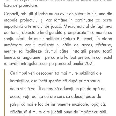
faza de proiectare.
Copacii, arbuștii și iarba nu au avut de suferit la nici una din
etapele proiectului și vor rămâne în continuare ca parte
importantă a terenului de joacă. Mediu natural de fapt ne-a
dat tonul, obiectele fiind gândite și amplasate în armonie cu
spațiu oferit de municipalitate (Pretura Buiucani). În etapa
următoare vor fi realizate și căile de acces, cărărușe,
menite să faciliteze drumul către instalații pentru toată
lumea, un angajament pe care și l-a luat pretura în contextul
renovării întregului scuar pe parcursul anului 2021.
Cu timpul veți descoperi tot mai multe subtilități ale
instalațiilor, așa încât sperăm că după prima sau a
doua vizită veți fi curioși să aduceți un pic de apă de
acasă, veți realiza că are sens să aduceți piese de
șah și că mai e loc de instrumente muzicale, lopățică,
căldărușă și multe alte jucării bune de împărțit cu alții.