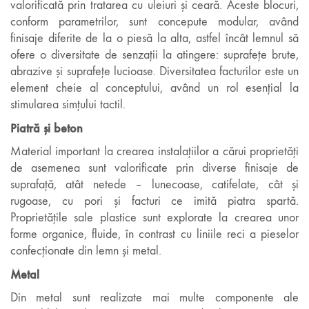
valorificată prin tratarea cu uleiuri și ceară. Aceste blocuri,
conform parametrilor, sunt concepute modular, având
finisaje diferite de la o piesă la alta, astfel încât lemnul să
ofere o diversitate de senzații la atingere: suprafețe brute,
abrazive și suprafețe lucioase. Diversitatea facturilor este un
element cheie al conceptului, având un rol esențial la
stimularea simțului tactil.
Piatră și beton
Material important la crearea instalațiilor a cărui proprietăți
de asemenea sunt valorificate prin diverse finisaje de
suprafață, atât netede – lunecoase, catifelate, cât și
rugoase, cu pori și facturi ce imită piatra spartă.
Proprietățile sale plastice sunt explorate la crearea unor
forme organice, fluide, în contrast cu liniile reci a pieselor
confecționate din lemn și metal.
Metal
Din metal sunt realizate mai multe componente ale