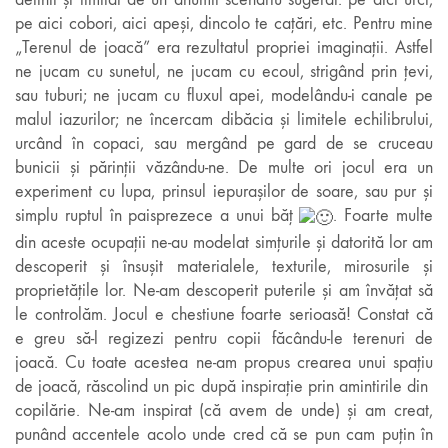
pe aici cobori, aici apeși, dincolo te cațări, etc. Pentru mine
„Terenul de joacă” era rezultatul propriei imaginații. Astfel
ne jucam cu sunetul, ne jucam cu ecoul, strigând prin țevi,
sau tuburi; ne jucam cu fluxul apei, modelându-i canale pe
malul iazurilor; ne încercam dibăcia și limitele echilibrului,
urcând în copaci, sau mergând pe gard de se cruceau
bunicii și părinții văzându-ne. De multe ori jocul era un
experiment cu lupa, prinsul iepurașilor de soare, sau pur și
simplu ruptul în paisprezece a unui băț
. Foarte multe
din aceste ocupații ne-au modelat simțurile și datorită lor am
descoperit și însușit materialele, texturile, mirosurile și
proprietățile lor. Ne-am descoperit puterile și am învățat să
le controlăm. Jocul e chestiune foarte serioasă! Constat că
e greu să-l regizezi pentru copii făcându-le terenuri de
joacă. Cu toate acestea ne-am propus crearea unui spațiu
de joacă, răscolind un pic după inspirație prin amintirile din
copilărie. Ne-am inspirat (că avem de unde) și am creat,
punând accentele acolo unde cred că se pun cam puțin în