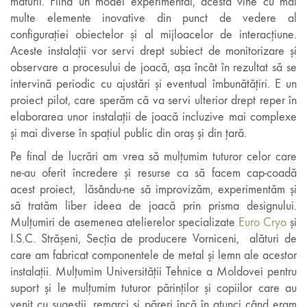
maturii. Fiind un model experimental, acesta vine cu mai
multe elemente inovative din punct de vedere al
configurației obiectelor și al mijloacelor de interacțiune.
Aceste instalații vor servi drept subiect de monitorizare și
observare a procesului de joacă, așa încât în rezultat să se
intervină periodic cu ajustări și eventual îmbunătățiri. E un
proiect pilot, care sperăm că va servi ulterior drept reper în
elaborarea unor instalații de joacă incluzive mai complexe
și mai diverse în spațiul public din oraș și din țară.
Pe final de lucrări am vrea să mulțumim tuturor celor care
ne-au oferit încredere și resurse ca să facem cap-coadă
acest proiect, lăsându-ne să improvizăm, experimentăm și
să tratăm liber ideea de joacă prin prisma designului.
Mulțumiri de asemenea atelierelor specializate
Euro Cryo
și
I.S.C. Strășeni, Secția de producere Vorniceni, alături de
care am fabricat componentele de metal și lemn ale acestor
instalații. Mulțumim Universității Tehnice a Moldovei pentru
suport și le mulțumim tuturor părinților și copiilor care au
venit cu sugestii, remarci și păreri încă în atunci când eram