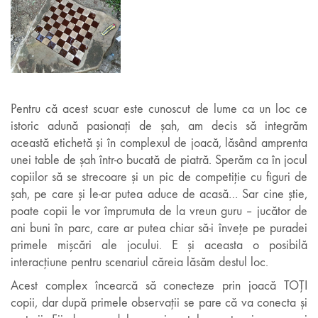
Pentru că acest scuar este cunoscut de lume ca un loc ce
istoric adună pasionați de șah, am decis să integrăm
această etichetă și în complexul de joacă, lăsând amprenta
unei table de șah într-o bucată de piatră. Sperăm ca în jocul
copiilor să se strecoare și un pic de competiție cu figuri de
șah, pe care și le-ar putea aduce de acasă… Sar cine știe,
poate copii le vor împrumuta de la vreun guru – jucător de
ani buni în parc, care ar putea chiar să-i învețe pe puradei
primele mișcări ale jocului. E și aceasta o posibilă
interacțiune pentru scenariul căreia lăsăm destul loc.
Acest complex încearcă să conecteze prin joacă TOȚI
copii, dar după primele observații se pare că va conecta și