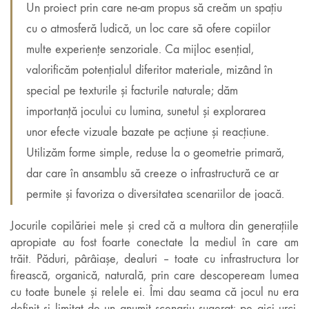
Un proiect prin care ne-am propus să creăm un spațiu
cu o atmosferă ludică, un loc care să ofere copiilor
multe experiențe senzoriale. Ca mijloc esențial,
valorificăm potențialul diferitor materiale, mizând în
special pe texturile și facturile naturale; dăm
importanță jocului cu lumina, sunetul și explorarea
unor efecte vizuale bazate pe acțiune și reacțiune.
Utilizăm forme simple, reduse la o geometrie primară,
dar care în ansamblu să creeze o infrastructură ce ar
permite și favoriza o diversitatea scenariilor de joacă.
Jocurile copilăriei mele și cred că a multora din generațiile
apropiate au fost foarte conectate la mediul în care am
trăit. Păduri, pârâiașe, dealuri – toate cu infrastructura lor
firească, organică, naturală, prin care descopeream lumea
cu toate bunele și relele ei. Îmi dau seama că jocul nu era
definit și limitat de un anumit scenariu sugerat: pe aici urci,