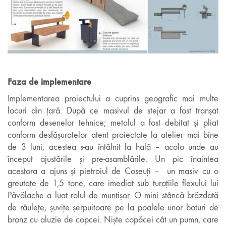
Faza de implementare
Implementarea proiectului a cuprins geografic mai multe
locuri din țară. După ce masivul de stejar a fost tranșat
conform desenelor tehnice; metalul a fost debitat și pliat
conform desfășuratelor atent proiectate la atelier mai bine
de 3 luni, acestea s-au întâlnit la hală – acolo unde au
început ajustările și pre-asamblările. Un pic înaintea
acestora a ajuns și pietroiul de Coseuți – un masiv cu o
greutate de 1,5 tone, care imediat sub turațiile flexului lui
Păvălache a luat rolul de muntișor. O mini stâncă brăzdată
de râulețe, șuvițe șerpuitoare pe la poalele unor boțuri de
bronz cu aluzie de copcei. Niște copăcei cât un pumn, care