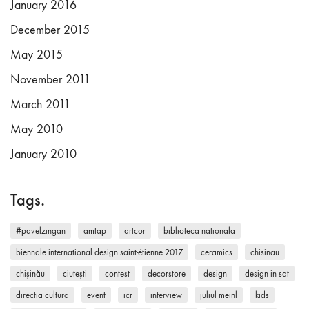
January 2016
December 2015
May 2015
November 2011
March 2011
May 2010
January 2010
Tags.
#pavelzingan
amtap
artcor
biblioteca nationala
biennale international design saint-étienne 2017
ceramics
chisinau
chișinău
ciutești
contest
decorstore
design
design in sat
directia cultura
event
icr
interview
juliul meinl
kids