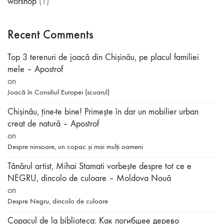
worshop
(1)
Recent Comments
Top 3 terenuri de joacă din Chișinău, pe placul familiei
mele – Apostrof
on
Joacă în Consiliul Europei (scuarul)
Chișinău, ține-te bine! Primește în dar un mobilier urban
creat de natură – Apostrof
on
Despre ninsoare, un copac și mai mulți oameni
Tânărul artist, Mihai Stamati vorbeşte despre tot ce e
NEGRU, dincolo de culoare – Moldova Nouă
on
Despre Negru, dincolo de culoare
Copacul de la biblioteca: Как погибшее дерево