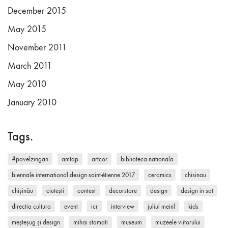
December 2015
May 2015
November 2011
March 2011
May 2010
January 2010
Tags.
#pavelzingan
amtap
artcor
biblioteca nationala
biennale international design saint-étienne 2017
ceramics
chisinau
chișinău
ciutești
contest
decorstore
design
design in sat
directia cultura
event
icr
interview
juliul meinl
kids
meșteșug și design
mihai stamati
museum
muzeele viitorului