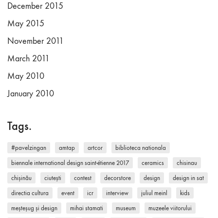
December 2015
May 2015
November 2011
March 2011
May 2010
January 2010
Tags.
#pavelzingan
amtap
artcor
biblioteca nationala
biennale international design saint-étienne 2017
ceramics
chisinau
chișinău
ciutești
contest
decorstore
design
design in sat
directia cultura
event
icr
interview
juliul meinl
kids
meșteșug și design
mihai stamati
museum
muzeele viitorului