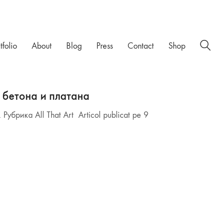
tfolio
About
Blog
Press
Contact
Shop
 бетона и платана
брика All That Art Articol publicat pe 9