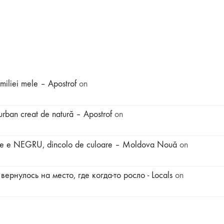
amiliei mele – Apostrof
on
r urban creat de natură – Apostrof
on
tot ce e NEGRU, dincolo de culoare – Moldova Nouă
on
вернулось на место, где когда-то росло - Locals
on