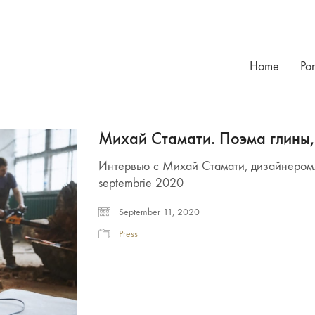
Home
Por
Михай Стамати. Поэма глины,
Интервью с Михай Стамати, дизайнером. Ру
septembrie 2020
September 11, 2020
Press