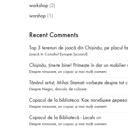
workshop
(2)
worshop
(1)
Recent Comments
Top 3 terenuri de joacă din Chișinău, pe placul f
Joacă în Consiliul Europei (scuarul)
Chișinău, ține-te bine! Primește în dar un mobilie
Despre ninsoare, un copac și mai mulți oameni
Tânărul artist, Mihai Stamati vorbeşte despre 
Despre Negru, dincolo de culoare
Copacul de la biblioteca: Как погибшее дерево 
Despre ninsoare, un copac și mai mulți oameni
Copacul de la Bibliotecă - Locals
on
Despre ninsoare, un copac și mai mulți oameni