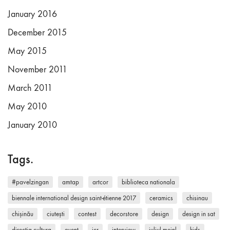
January 2016
December 2015
May 2015
November 2011
March 2011
May 2010
January 2010
Tags.
#pavelzingan
amtap
artcor
biblioteca nationala
biennale international design saint-étienne 2017
ceramics
chisinau
chișinău
ciutești
contest
decorstore
design
design in sat
directia cultura
event
icr
interview
juliul meinl
kids