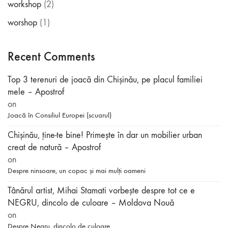
workshop
(2)
worshop
(1)
Recent Comments
Top 3 terenuri de joacă din Chișinău, pe placul familiei
mele – Apostrof
on
Joacă în Consiliul Europei (scuarul)
Chișinău, ține-te bine! Primește în dar un mobilier urban
creat de natură – Apostrof
on
Despre ninsoare, un copac și mai mulți oameni
Tânărul artist, Mihai Stamati vorbeşte despre tot ce e
NEGRU, dincolo de culoare – Moldova Nouă
on
Despre Negru, dincolo de culoare