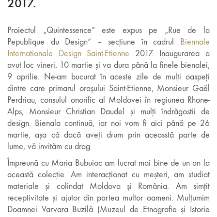
2017.
Proiectul „Quintessence” este expus pe „Rue de la
Pepublique du Design” – secțiune în cadrul
Biennale
Internationale Design Saint-Etienne
2017. Inaugurarea a
avut loc vineri, 10 martie și va dura până la finele bienalei,
9 aprilie. Ne-am bucurat în aceste zile de mulți oaspeți
dintre care primarul orașului Saint-Etienne, Monsieur Gaël
Perdriau, consulul onorific al Moldovei în regiunea Rhone-
Alps, Monsieur Christian Daudel și mulți îndrăgostii de
design. Bienala continuă, i
ar noi vom fi aici până pe 26
martie, așa că dacă aveți drum prin aceasstă parte de
lume, vă invităm cu drag.
Împreună cu Maria Bubuioc am lucrat mai bine de un an la
această colecție. Am interacționat cu meșteri, am studiat
materiale și colindat Moldova și România. Am simțit
receptivitate și ajutor din partea multor oameni. Mulțumim
Doamnei Varvara Buzilă (Muzeul de Etnografie și Istorie