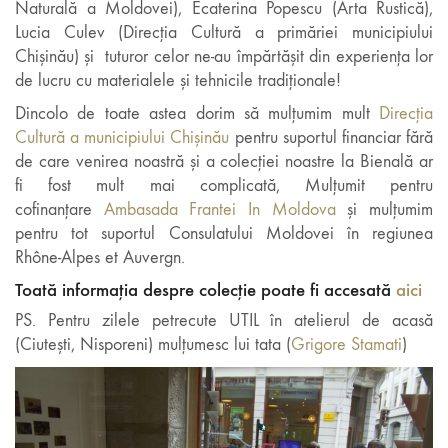
Naturală a Moldovei), Ecaterina Popescu (Arta Rustică),
Lucia Culev (Direcția Cultură a primăriei municipiului
Chișinău) și tuturor celor ne-au împărtășit din experiența lor
de lucru cu materialele și tehnicile tradiționale!
Dincolo de toate astea dorim să mulțumim mult
Direcția
Cultură a municipiului Chișinău
pentru suportul financiar fără
de care venirea noastră și a colecției noastre la Bienală ar
fi fost mult mai complicată, Mulțumit pentru
cofinanțare
Ambasada Frantei In Moldova
și mulțumim
pentru tot suportul Consulatului Moldovei în regiunea
Rhône-Alpes et Auvergn.
Toată informația despre colecție poate fi accesată
aici
PS. Pentru zilele petrecute UTIL în atelierul de acasă
(Ciutești, Nisporeni) mulțumesc lui tata (
Grigore Stamati
)