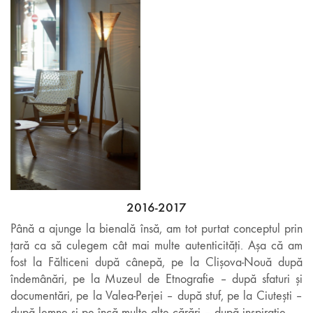
2016-2017
Până a ajunge la bienală însă, am tot purtat conceptul prin
țară ca să culegem cât mai multe autenticități. Așa că am
fost la Fălticeni după cânepă, pe la Clișova-Nouă după
îndemânări, pe la Muzeul de Etnografie – după sfaturi și
documentări, pe la Valea-Perjei – după stuf, pe la Ciutești –
după lemne și pe încă multe alte cărări – după inspirație.