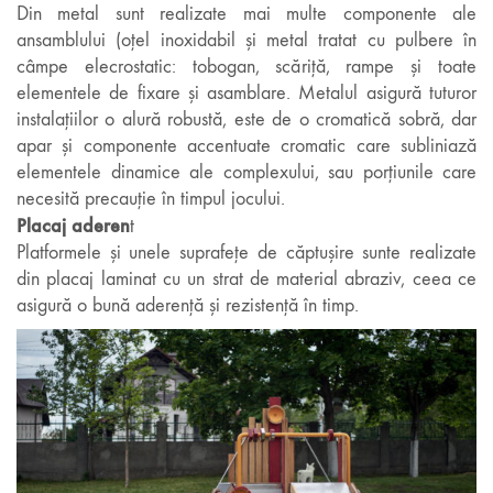
Din metal sunt realizate mai multe componente ale
ansamblului (oțel inoxidabil și metal tratat cu pulbere în
câmpe elecrostatic: tobogan, scăriță, rampe și toate
elementele de fixare și asamblare. Metalul asigură tuturor
instalațiilor o alură robustă, este de o cromatică sobră, dar
apar și componente accentuate cromatic care subliniază
elementele dinamice ale complexului, sau porțiunile care
necesită precauție în timpul jocului.
Placaj aderen
t
Platformele și unele suprafețe de căptușire sunte realizate
din placaj laminat cu un strat de material abraziv, ceea ce
asigură o bună aderență și rezistență în timp.